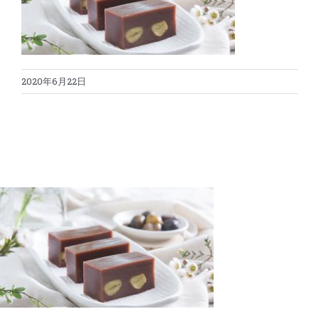
蛋糕切割机
超声波设备
圆蛋糕切割机
奶酪切片
公司新闻
2020年6月22日
蛋糕切块机
圆形奶酪切片
三明治/披萨/寿司切割
关于我们
蛋糕切片机
块状奶酪切片
披萨切割机
面团
人才招聘
联系我们
三角蛋糕切割机
条状奶酪切片
三明治切割机
常温面团切割
糕点/糖果
挤出奶酪切片
寿司切割机
冷冻面团切割
牛轧糖切割
宠物食品
阿胶糕切片