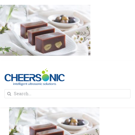
Skip
to
content
To
Search
Na
for:
首页
解决方案