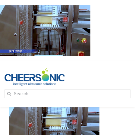
Skip
to
content
To
Search
Na
for:
首页
解决方案