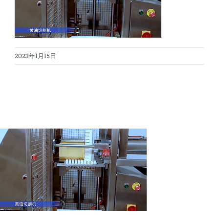
蛋糕切割机
超声波设备
圆蛋糕切割机
奶酪切片
公司新闻
2023年1月15日
蛋糕切块机
圆形奶酪切片
三明治/披萨/寿司切割
关于我们
蛋糕切片机
块状奶酪切片
披萨切割机
面团
人才招聘
联系我们
三角蛋糕切割机
条状奶酪切片
三明治切割机
常温面团切割
糕点/糖果
挤出奶酪切片
寿司切割机
冷冻面团切割
牛轧糖切割
宠物食品
阿胶糕切片