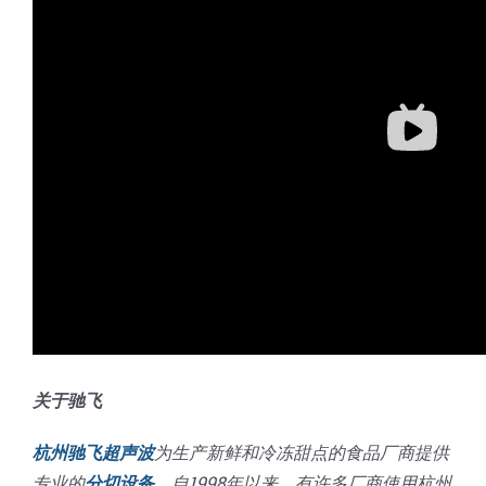
蛋糕切片机
块状奶酪切片
披萨切割机
面团
人才招聘
联系我们
三角蛋糕切割机
条状奶酪切片
三明治切割机
常温面团切割
糕点/糖果
挤出奶酪切片
寿司切割机
冷冻面团切割
牛轧糖切割
宠物食品
阿胶糕切片
谷物棒切割
关于驰飞
杭州驰飞超声波
为生产新鲜和冷冻甜点的食品厂商提供
专业的
分切设备
。自1998年以来，有许多厂商使用杭州