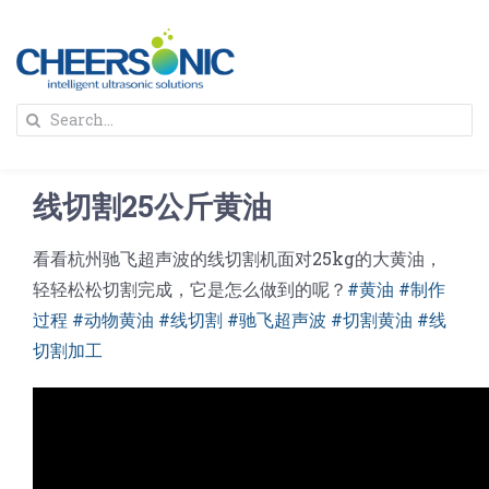
Skip
to
content
To
Search
Na
for:
首页
线切割25公斤黄油
解决方案
看看杭州驰飞超声波的线切割机面对25kg的大黄油，
轻轻松松切割完成，它是怎么做到的呢？
#黄油 #制作
蛋糕切割机
超声波设备
过程 #动物黄油 #线切割 #驰飞超声波 #切割黄油 #线
切割加工
圆蛋糕切割机
奶酪切片
公司新闻
蛋糕切块机
圆形奶酪切片
三明治/披萨/寿司切割
关于我们