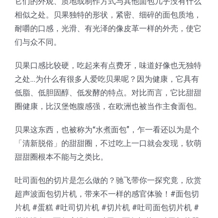
它们的外观、质地或制作方式与其他面包几乎没有什么
相似之处。贝果独特的形状，紧密、细碎的面包质地，
耐嚼的口感，光滑、有光泽的像皮革一样的外壳，使它
们与众不同。
贝果口感比较硬，吃起来有点费牙，味道好像也无独特
之处…为什么有很多人爱吃贝果呢？因为健康，它具有
低脂、低胆固醇、低发酵的特点。对比而言，它比甜甜
圈健康，比汉堡饱腹感强，在欧洲也被当作主食面包。
贝果这东西，也被称为“水煮面包”，乍一看还以为是个
「清新脱俗」的甜甜圈，不过吃上一口就会发现，软萌
甜甜圈根本不能与之类比。
吐司面包的切片是怎么做的？驰飞带你一探究竟，欣赏
超声波面包切片机，带来不一样的感官体验！#面包切
片机 #蛋糕 #吐司切片机 #切片机 #吐司面包切片机 #