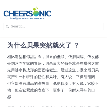
Skip
to
content
To
Search
Na
for:
首页
为什么贝果突然就火了 ？
解决方案
相比造型相似甜甜圈，贝果的低脂、低胆固醇、低发酵
受到营养学家的青睐，贝果最大的特色就是在烘烤之前
蛋糕切割机
超声波设备
先用沸水将成形的面团略煮过。经过这道步骤之后贝果
就产生一种特殊的韧性和风味。有人说，它像甜甜圈，
圆蛋糕切割机
奶酪切片
公司新闻
但它却没有甜品的高热量，低糖低脂；有人说，它咬不
动，但在它紧致的表皮下，更多了一份耐人寻味的口
蛋糕切块机
圆形奶酪切片
感……
三明治/披萨/寿司切割
关于我们