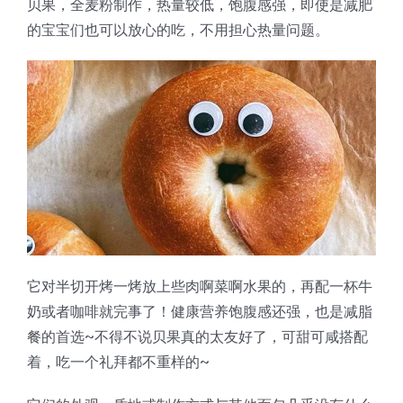
贝果，全麦粉制作，热量较低，饱腹感强，即使是减肥
蛋糕切片机
块状奶酪切片
披萨切割机
面团
人才招聘
联系我们
的宝宝们也可以放心的吃，不用担心热量问题。
三角蛋糕切割机
条状奶酪切片
三明治切割机
常温面团切割
糕点/糖果
挤出奶酪切片
寿司切割机
冷冻面团切割
牛轧糖切割
宠物食品
阿胶糕切片
谷物棒切割
它对半切开烤一烤放上些肉啊菜啊水果的，再配一杯牛
奶或者咖啡就完事了！健康营养饱腹感还强，也是减脂
餐的首选~不得不说贝果真的太友好了，可甜可咸搭配
着，吃一个礼拜都不重样的~