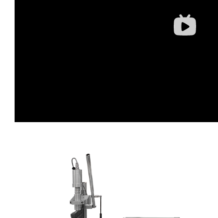
蛋糕切片机
块状奶酪切片
披萨切割机
面团
人才招聘
联系我们
三角蛋糕切割机
条状奶酪切片
三明治切割机
常温面团切割
糕点/糖果
挤出奶酪切片
寿司切割机
冷冻面团切割
牛轧糖切割
宠物食品
阿胶糕切片
谷物棒切割