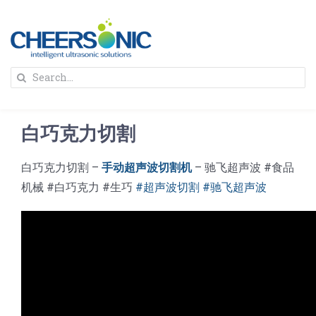
Skip
to
content
To
Search
Na
for:
首页
白巧克力切割
解决方案
白巧克力切割 –
手动超声波切割机
– 驰飞超声波 #食品
机械 #白巧克力 #生巧
#超声波切割 #驰飞超声波
蛋糕切割机
超声波设备
圆蛋糕切割机
奶酪切片
公司新闻
蛋糕切块机
圆形奶酪切片
三明治/披萨/寿司切割
关于我们