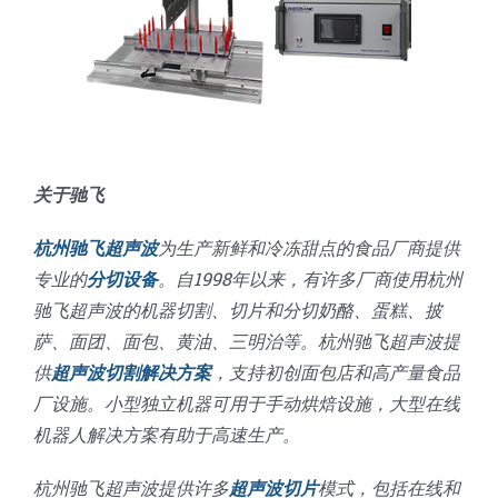
关于驰飞
杭州驰飞超声波
为生产新鲜和冷冻甜点的食品厂商提供
专业的
分切设备
。自1998年以来，有许多厂商使用杭州
驰飞超声波的机器切割、切片和分切奶酪、蛋糕、披
萨、面团、面包、黄油、三明治等。杭州驰飞超声波提
供
超声波切割解决方案
，支持初创面包店和高产量食品
厂设施。小型独立机器可用于手动烘焙设施，大型在线
机器人解决方案有助于高速生产。
杭州驰飞超声波提供许多
超声波切片
模式，包括在线和