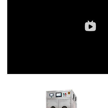
蛋糕切片机
块状奶酪切片
披萨切割机
面团
人才招聘
联系我们
三角蛋糕切割机
条状奶酪切片
三明治切割机
常温面团切割
糕点/糖果
挤出奶酪切片
寿司切割机
冷冻面团切割
牛轧糖切割
宠物食品
阿胶糕切片
谷物棒切割