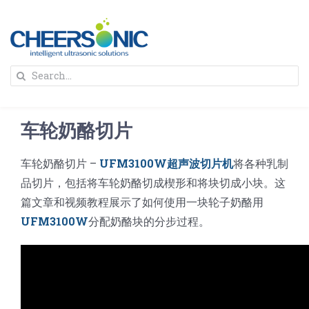
Skip
to
content
To
Search
Na
for:
首页
车轮奶酪切片
解决方案
车轮奶酪切片 –
UFM3100W超声波切片机
将各种乳制
品切片，包括将车轮奶酪切成楔形和将块切成小块。这
蛋糕切割机
超声波设备
篇文章和视频教程展示了如何使用一块轮子奶酪用
UFM3100W
分配奶酪块的分步过程。
圆蛋糕切割机
奶酪切片
公司新闻
蛋糕切块机
圆形奶酪切片
三明治/披萨/寿司切割
关于我们