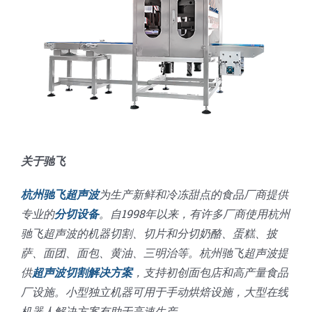
关于驰飞
杭州驰飞超声波
为生产新鲜和冷冻甜点的食品厂商提供
专业的
分切设备
。自1998年以来，有许多厂商使用杭州
驰飞超声波的机器切割、切片和分切奶酪、蛋糕、披
萨、面团、面包、黄油、三明治等。杭州驰飞超声波提
供
超声波切割解决方案
，支持初创面包店和高产量食品
厂设施。小型独立机器可用于手动烘焙设施，大型在线
机器人解决方案有助于高速生产。