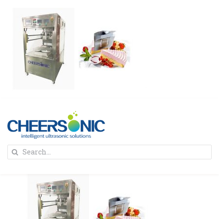
Skip
to
content
To
Search
Na
for:
首页
解决方案