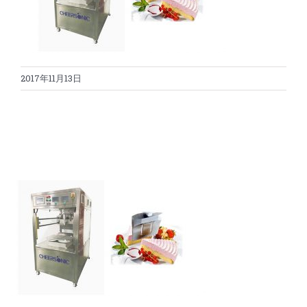
蛋糕切割机
超声波设备
圆蛋糕切割机
奶酪切片
公司新闻
2017年11月13日
蛋糕切块机
圆形奶酪切片
三明治/披萨/寿司切割
关于我们
蛋糕切片机
块状奶酪切片
披萨切割机
面团
人才招聘
联系我们
三角蛋糕切割机
条状奶酪切片
三明治切割机
常温面团切割
糕点/糖果
挤出奶酪切片
寿司切割机
冷冻面团切割
牛轧糖切割
宠物食品
阿胶糕切片