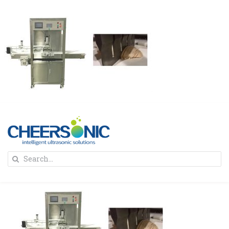
Skip
to
content
To
Search
Na
for:
首页
解决方案