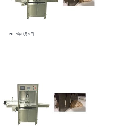
蛋糕切割机
超声波设备
圆蛋糕切割机
奶酪切片
公司新闻
2017年11月9日
蛋糕切块机
圆形奶酪切片
三明治/披萨/寿司切割
关于我们
蛋糕切片机
块状奶酪切片
披萨切割机
面团
人才招聘
联系我们
三角蛋糕切割机
条状奶酪切片
三明治切割机
常温面团切割
糕点/糖果
挤出奶酪切片
寿司切割机
冷冻面团切割
牛轧糖切割
宠物食品
阿胶糕切片