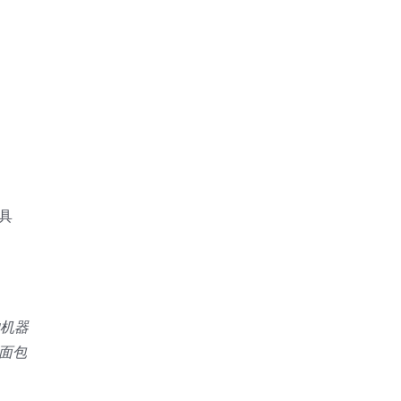
具
的机器
面包