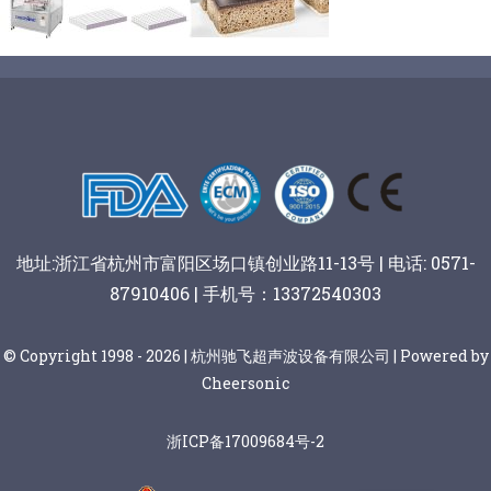
蛋糕切块机
圆形奶酪切片
三明治/披萨/寿司切割
关于我们
蛋糕切片机
块状奶酪切片
披萨切割机
面团
人才招聘
联系我们
三角蛋糕切割机
条状奶酪切片
三明治切割机
常温面团切割
糕点/糖果
地址:浙江省杭州市富阳区场口镇创业路11-13号 | 电话: 0571-
挤出奶酪切片
寿司切割机
冷冻面团切割
牛轧糖切割
宠物食品
87910406 | 手机号：13372540303
阿胶糕切片
© Copyright 1998 - 2026 | 杭州驰飞超声波设备有限公司 | Powered by
Cheersonic
谷物棒切割
浙ICP备17009684号-2