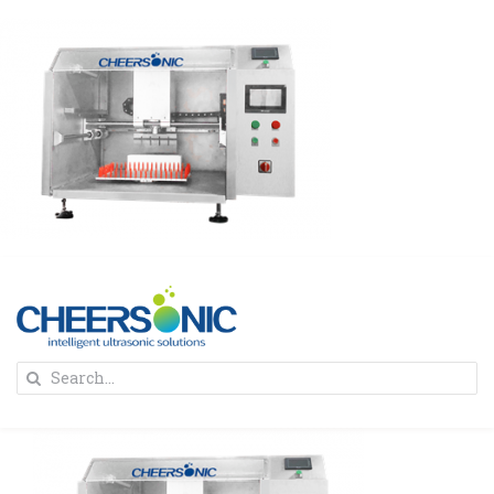
Skip
to
content
To
Search
Na
for:
首页
解决方案