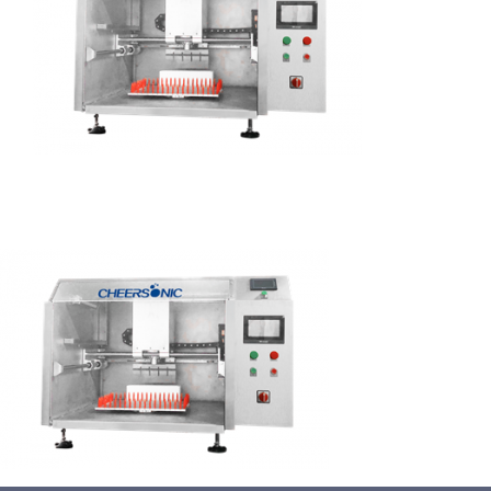
蛋糕切割机
超声波设备
圆蛋糕切割机
奶酪切片
公司新闻
蛋糕切块机
圆形奶酪切片
三明治/披萨/寿司切割
关于我们
蛋糕切片机
块状奶酪切片
披萨切割机
面团
人才招聘
联系我们
三角蛋糕切割机
条状奶酪切片
三明治切割机
常温面团切割
糕点/糖果
挤出奶酪切片
寿司切割机
冷冻面团切割
牛轧糖切割
宠物食品