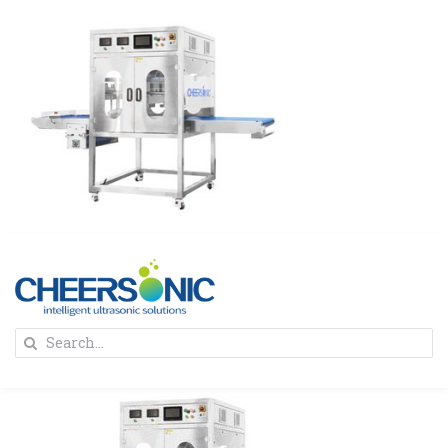
Skip
to
content
To
Search
Na
for:
首页
解决方案