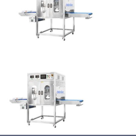
蛋糕切割机
超声波设备
圆蛋糕切割机
奶酪切片
公司新闻
蛋糕切块机
圆形奶酪切片
三明治/披萨/寿司切割
关于我们
蛋糕切片机
块状奶酪切片
披萨切割机
面团
人才招聘
联系我们
三角蛋糕切割机
条状奶酪切片
三明治切割机
常温面团切割
糕点/糖果
挤出奶酪切片
寿司切割机
冷冻面团切割
牛轧糖切割
宠物食品