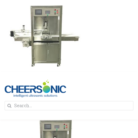
Skip
to
content
To
Search
Na
for:
首页
解决方案