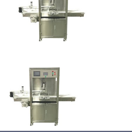
蛋糕切割机
超声波设备
圆蛋糕切割机
奶酪切片
公司新闻
蛋糕切块机
圆形奶酪切片
三明治/披萨/寿司切割
关于我们
蛋糕切片机
块状奶酪切片
披萨切割机
面团
人才招聘
联系我们
三角蛋糕切割机
条状奶酪切片
三明治切割机
常温面团切割
糕点/糖果
挤出奶酪切片
寿司切割机
冷冻面团切割
牛轧糖切割
宠物食品