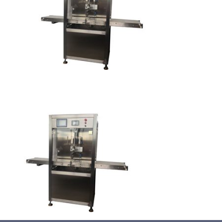
蛋糕切割机
超声波设备
圆蛋糕切割机
奶酪切片
公司新闻
蛋糕切块机
圆形奶酪切片
三明治/披萨/寿司切割
关于我们
蛋糕切片机
块状奶酪切片
披萨切割机
面团
人才招聘
联系我们
三角蛋糕切割机
条状奶酪切片
三明治切割机
常温面团切割
糕点/糖果
挤出奶酪切片
寿司切割机
冷冻面团切割
牛轧糖切割
宠物食品