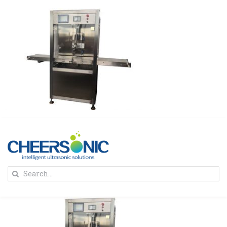
Skip
to
content
To
Search
Na
for:
首页
解决方案