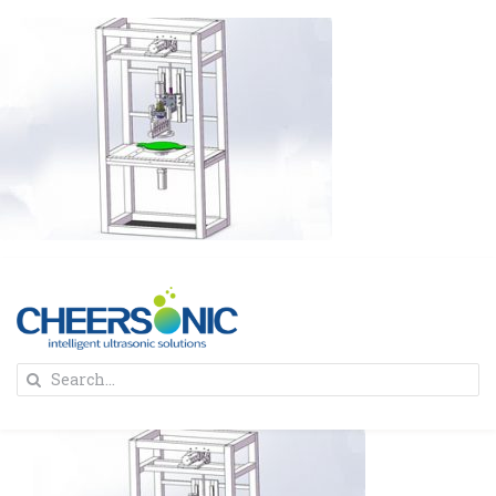
Skip
to
content
To
Search
Na
for:
首页
解决方案