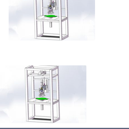
蛋糕切割机
超声波设备
圆蛋糕切割机
奶酪切片
公司新闻
蛋糕切块机
圆形奶酪切片
三明治/披萨/寿司切割
关于我们
蛋糕切片机
块状奶酪切片
披萨切割机
面团
人才招聘
联系我们
三角蛋糕切割机
条状奶酪切片
三明治切割机
常温面团切割
糕点/糖果
挤出奶酪切片
寿司切割机
冷冻面团切割
牛轧糖切割
宠物食品