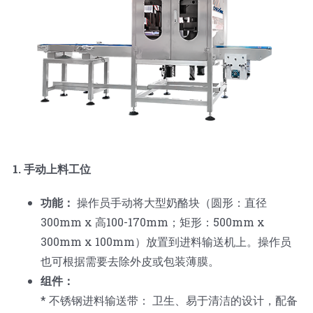
蛋糕切片机
块状奶酪切片
披萨切割机
面团
人才招聘
联系我们
三角蛋糕切割机
条状奶酪切片
三明治切割机
常温面团切割
糕点/糖果
挤出奶酪切片
寿司切割机
冷冻面团切割
牛轧糖切割
宠物食品
阿胶糕切片
1. 手动上料工位
谷物棒切割
功能：
操作员手动将大型奶酪块（圆形：直径
300mm x 高100-170mm；矩形：500mm x
300mm x 100mm）放置到进料输送机上。操作员
也可根据需要去除外皮或包装薄膜。
组件：
* 不锈钢进料输送带： 卫生、易于清洁的设计，配备