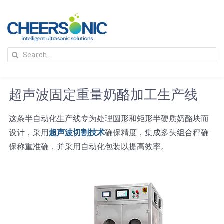
Skip
to
content
To
Search
Na
for:
首页
超声波固定重量奶酪加工生产线
解决方案
这条半自动化生产线专为处理圆形和矩形半硬质奶酪块而
设计，采用
超声波切割技术
确保精度，集成多头组合秤确
蛋糕切割机
超声波设备
保称重准确，并采用自动化包装以提高效率。
圆蛋糕切割机
奶酪切片
公司新闻
蛋糕切块机
圆形奶酪切片
三明治/披萨/寿司切割
关于我们