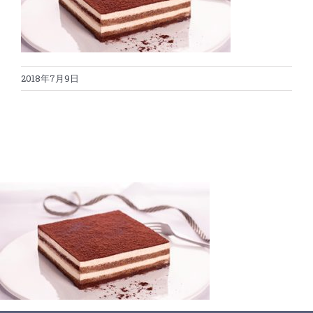
蛋糕切割机
超声波设备
圆蛋糕切割机
奶酪切片
公司新闻
2018年7月9日
蛋糕切块机
圆形奶酪切片
三明治/披萨/寿司切割
关于我们
蛋糕切片机
块状奶酪切片
披萨切割机
面团
人才招聘
联系我们
三角蛋糕切割机
条状奶酪切片
三明治切割机
常温面团切割
糕点/糖果
挤出奶酪切片
寿司切割机
冷冻面团切割
牛轧糖切割
宠物食品
阿胶糕切片