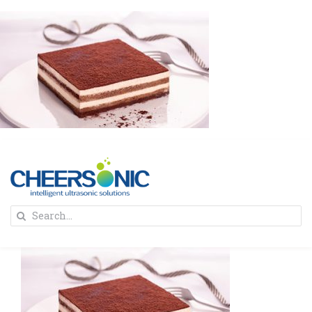
Skip
to
content
To
Search
Na
for:
首页
解决方案