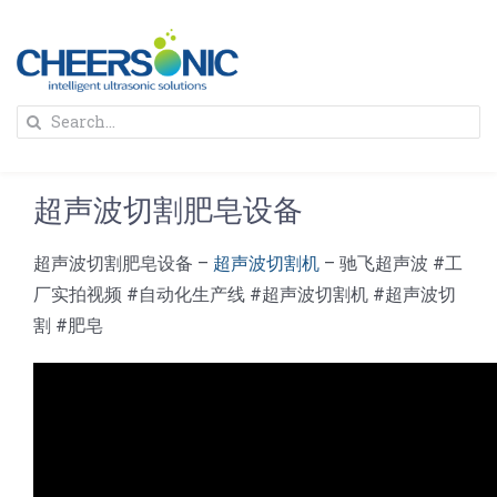
Skip
to
content
To
Search
Na
for:
首页
超声波切割肥皂设备
解决方案
超声波切割肥皂设备 –
超声波切割机
– 驰飞超声波 #工
厂实拍视频 #自动化生产线 #超声波切割机 #超声波切
蛋糕切割机
超声波设备
割 #肥皂
圆蛋糕切割机
奶酪切片
公司新闻
蛋糕切块机
圆形奶酪切片
三明治/披萨/寿司切割
关于我们