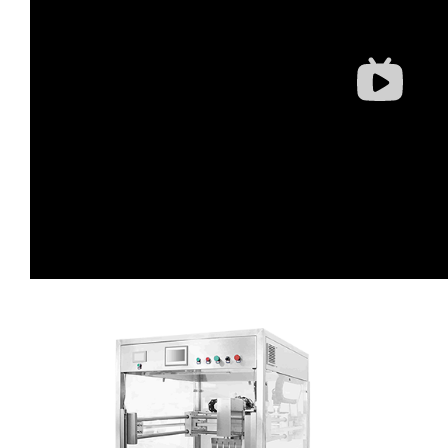
蛋糕切片机
块状奶酪切片
披萨切割机
面团
人才招聘
联系我们
三角蛋糕切割机
条状奶酪切片
三明治切割机
常温面团切割
糕点/糖果
挤出奶酪切片
寿司切割机
冷冻面团切割
牛轧糖切割
宠物食品
阿胶糕切片
谷物棒切割