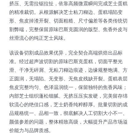
挤压、无需拉锯拉扯，依靠高频微震瞬间完成芝士蛋糕
的精准裁切。从根源解决芝士粘刀糊边、蛋糕塌陷变
形、焦皮掉渣开裂、切面粗糙、尺寸偏差等各类传统切
割弊端，完整保留原味巴斯克圆润的版型、焦香外皮与
丝滑流心的纯正芝士风味。
该设备切割成品效果优异，完全契合高端烘焙出品标
准。经过超声波切割的原味巴斯克蛋糕，切面平整光
滑、干净无碎屑、无粘刀糊边痕迹，边缘规整饱满、方
正圆润，无塌陷、无变形、无焦皮残缺开裂。蛋糕表层
焦皮完整均匀、色泽温润统一，保留独特的焦香风味；
内部芝士组织蓬松细腻、无挤压压实发硬，完美留存绵
软流心的绝佳口感，芝士奶香纯粹醇厚。批量切割的成
品规格统一、品相一致，彻底解决人工切割大小不一、
颜值参差的问题，整体精致高级，大幅提升产品市场溢
价能力与品牌质感。