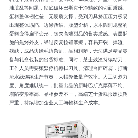
浊脏乱等问题，彻底破坏巴斯克干净精致的切面质感。
蛋糕整体韧性差、无硬质支撑，受到刀具挤压压力极易
出现整体塌陷、边缘褶皱、版型歪斜，原本圆润规整的
蛋糕变得扁平变形，丧失高端甜品的售卖质感。表层酥
脆的焦烤外皮，经过反复拉锯摩擦，容易开裂、掉渣、
残缺，成品边缘毛边杂乱，品相粗糙，无法满足精品零
售与礼盒包装的出货标准。同时，芝士残渣持续粘刀，
工作人员需要频繁停机擦拭刀具、清理台面碎屑，打断
流水线连续生产节奏，大幅降低量产效率。人工切割力
度、角度难以统一，批量出品的原味巴斯克厚薄不均、
塌陷变形率高、品相参差不一，高端芝士蛋糕报废损耗
严重，持续增加企业人工与物料生产成本。