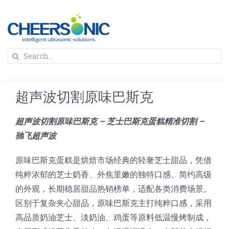
Skip
to
content
To
Search
Na
for:
首页
超声波切割原味巴斯克
解决方案
超声波切割原味巴斯克 – 芝士巴斯克蛋糕精准切割 –
驰飞超声波
蛋糕切割机
超声波设备
原味巴斯克蛋糕是烘焙市场经典的轻奢芝士甜品，凭借
圆蛋糕切割机
奶酪切片
公司新闻
纯粹浓郁的芝士奶香、外焦里嫩的独特口感、简约高级
的外观，长期稳居甜品热销榜单，适配各类消费场景。
区别于复杂夹心甜品，原味巴斯克主打纯粹口感，采用
蛋糕切块机
圆形奶酪切片
三明治/披萨/寿司切割
关于我们
高品质奶油芝士、淡奶油、鸡蛋等原料低温慢烤制成，