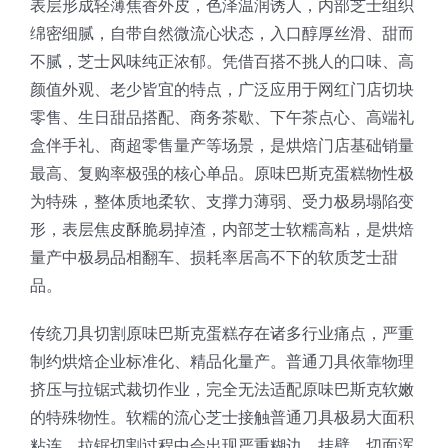
表层形成轻薄焦香外皮，色泽温润诱人，内部芝士组织
蛋糕切片机
块状奶酪切片
披萨切割机
面团
人才招聘
联系我们
绵密细腻，自带自然微流心状态，入口醇厚丝滑、甜而
不腻，芝士风味纯正浓郁。凭借百搭不挑人的口味、高
三角蛋糕切割机
条状奶酪切片
三明治切割机
常温面团切割
颜值外观、老少皆宜的特点，广泛应用于网红门店切块
糕点/糖果
零售、生日甜品搭配、商务茶歇、下午茶点心、高端礼
盒伴手礼、商超零售量产等场景，是烘焙门店基础销量
挤出奶酪切片
寿司切割机
冷冻面团切割
牛轧糖切割
宠物食品
最高、复购率极强的核心单品。原味巴斯克蛋糕物性极
为特殊，整体质地柔软、支撑力薄弱、受力极易塌陷变
阿胶糕切片
形，表层焦皮酥脆易掉渣，内部芝士软糯高粘，是烘焙
量产中极易品相翻车、损耗率居高不下的软质芝士甜
品。
谷物棒切割
传统刀具切割原味巴斯克蛋糕存在诸多行业痛点，严重
制约烘焙企业标准化、精品化量产。普通刀具依靠物理
挤压与拉锯式裁切作业，完全无法适配原味巴斯克软嫩
的特殊物性。软糯的流心芝士接触普通刀具极易大面积
粘连，拉锯切割过程中会出现严重糊边、挂壁、切面浑