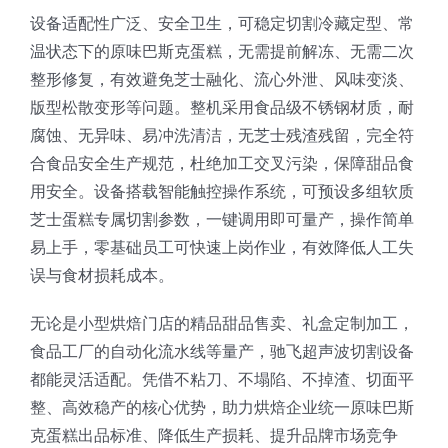
设备适配性广泛、安全卫生，可稳定切割冷藏定型、常
温状态下的原味巴斯克蛋糕，无需提前解冻、无需二次
整形修复，有效避免芝士融化、流心外泄、风味变淡、
版型松散变形等问题。整机采用食品级不锈钢材质，耐
腐蚀、无异味、易冲洗清洁，无芝士残渣残留，完全符
合食品安全生产规范，杜绝加工交叉污染，保障甜品食
用安全。设备搭载智能触控操作系统，可预设多组软质
芝士蛋糕专属切割参数，一键调用即可量产，操作简单
易上手，零基础员工可快速上岗作业，有效降低人工失
误与食材损耗成本。
无论是小型烘焙门店的精品甜品售卖、礼盒定制加工，
食品工厂的自动化流水线等量产，驰飞超声波切割设备
都能灵活适配。凭借不粘刀、不塌陷、不掉渣、切面平
整、高效稳产的核心优势，助力烘焙企业统一原味巴斯
克蛋糕出品标准、降低生产损耗、提升品牌市场竞争