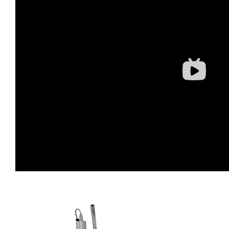
蛋糕切片机
块状奶酪切片
披萨切割机
面团
人才招聘
联系我们
三角蛋糕切割机
条状奶酪切片
三明治切割机
常温面团切割
糕点/糖果
挤出奶酪切片
寿司切割机
冷冻面团切割
牛轧糖切割
宠物食品
阿胶糕切片
谷物棒切割