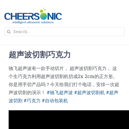
Skip
to
content
To
Search
Na
for:
首页
超声波切割巧克力
解决方案
驰飞超声波有一款手动切片， 超声波切割巧克力 。这
个生巧克力利用超声波切割机切成2x 2cm的正方形。
蛋糕切割机
超声波设备
你是用手切产品吗？今天给我们打个电话，安排一次超
声波切割的演示！
#驰飞超声波 #超声波切割机 #超声
圆蛋糕切割机
奶酪切片
公司新闻
波切割 #巧克力 #自动包装机
蛋糕切块机
圆形奶酪切片
三明治/披萨/寿司切割
关于我们