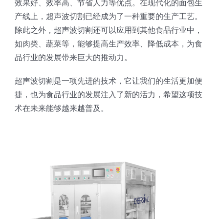
效果好、效率高、节省人力等优点。在现代化的面包生
蛋糕切片机
块状奶酪切片
披萨切割机
面团
人才招聘
联系我们
产线上，超声波切割已经成为了一种重要的生产工艺。
除此之外，超声波切割还可以应用到其他食品行业中，
三角蛋糕切割机
条状奶酪切片
三明治切割机
常温面团切割
如肉类、蔬菜等，能够提高生产效率、降低成本，为食
糕点/糖果
品行业的发展带来巨大的推动力。
挤出奶酪切片
寿司切割机
冷冻面团切割
牛轧糖切割
宠物食品
超声波切割是一项先进的技术，它让我们的生活更加便
捷，也为食品行业的发展注入了新的活力，希望这项技
阿胶糕切片
术在未来能够越来越普及。
谷物棒切割