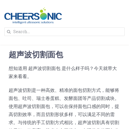
Skip
to
content
To
Search
Na
for:
首页
超声波切割面包
解决方案
想知道用 超声波切割面包 是什么样子吗？今天就带大
家来看看。
蛋糕切割机
超声波设备
超声波切割是一种高效、精准的面包切割方式，能够将
圆蛋糕切割机
奶酪切片
公司新闻
面包、吐司、瑞士卷蛋糕、发酵面团等产品切割成块。
使用超声波切割面包，可以在保持面包口感的同时，提
高切割效率，而且切割形状多样，可以满足不同的需
蛋糕切块机
圆形奶酪切片
三明治/披萨/寿司切割
关于我们
求。与传统的手工切割方式相比，超声波切割具有切割