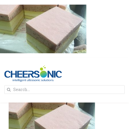
Skip
to
content
To
Search
Na
for:
首页
解决方案