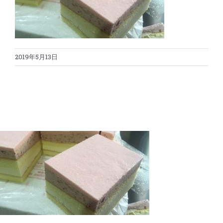
蛋糕切割机
超声波设备
圆蛋糕切割机
奶酪切片
公司新闻
2019年5月13日
蛋糕切块机
圆形奶酪切片
三明治/披萨/寿司切割
关于我们
蛋糕切片机
块状奶酪切片
披萨切割机
面团
人才招聘
联系我们
三角蛋糕切割机
条状奶酪切片
三明治切割机
常温面团切割
糕点/糖果
挤出奶酪切片
寿司切割机
冷冻面团切割
牛轧糖切割
宠物食品
阿胶糕切片