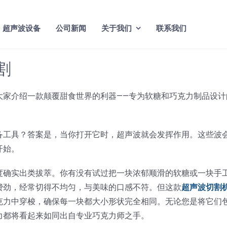
超声波设备
公司新闻
关于我们
联系我们
割
大家介绍一款颠覆甜食世界的利器——专为软糖和巧克力制品设计
备工具？答案是，当你打开它时，超声波就会发挥作用。这些波
开始。
度确实出类拔萃。你有没有试过把一块浓郁顺滑的软糖或一块手
费劲，经常切得不均匀，与美味的口感不符。但这款
超声波切割
克力中穿梭，确保每一块都大小形状完全相同。无论您是将它们
力都将看起来如同出自专业巧克力师之手。