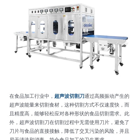
蛋糕切片机
块状奶酪切片
披萨切割机
面团
人才招聘
联系我们
三角蛋糕切割机
条状奶酪切片
三明治切割机
常温面团切割
糕点/糖果
挤出奶酪切片
寿司切割机
冷冻面团切割
牛轧糖切割
宠物食品
阿胶糕切片
谷物棒切割
在食品加工行业中，
超声波切割刀
通过高频振动产生的
超声波能量来切割食材，这种切割方式不仅速度快，而
且精度高，能够轻松应对各种形状的食品切割需求。此
外，超声波切割刀在切割过程中无需使用刀片，避免了
刀片与食品的直接接触，降低了交叉污染的风险，并且
易于清洗和消毒，符合食品加工的卫生要求。