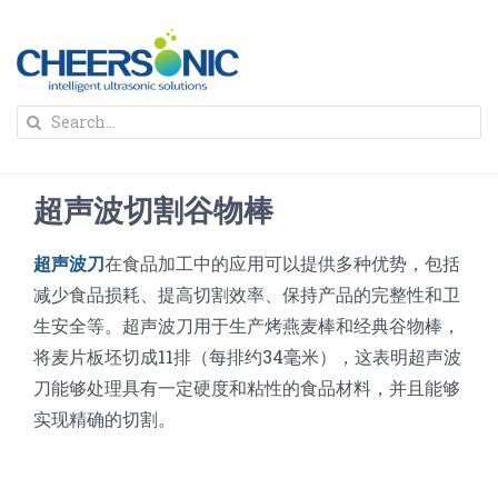
Skip
to
content
To
Search
Na
for:
首页
超声波切割谷物棒
解决方案
超声波刀
在食品加工中的应用可以提供多种优势，包括
减少食品损耗、提高切割效率、保持产品的完整性和卫
蛋糕切割机
超声波设备
生安全等。超声波刀用于生产烤燕麦棒和经典谷物棒，
将麦片板坯切成11排（每排约34毫米），这表明超声波
圆蛋糕切割机
奶酪切片
公司新闻
刀能够处理具有一定硬度和粘性的食品材料，并且能够
实现精确的切割。
蛋糕切块机
圆形奶酪切片
三明治/披萨/寿司切割
关于我们