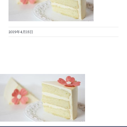
蛋糕切割机
超声波设备
圆蛋糕切割机
奶酪切片
公司新闻
2019年4月15日
蛋糕切块机
圆形奶酪切片
三明治/披萨/寿司切割
关于我们
蛋糕切片机
块状奶酪切片
披萨切割机
面团
人才招聘
联系我们
三角蛋糕切割机
条状奶酪切片
三明治切割机
常温面团切割
糕点/糖果
挤出奶酪切片
寿司切割机
冷冻面团切割
牛轧糖切割
宠物食品
阿胶糕切片