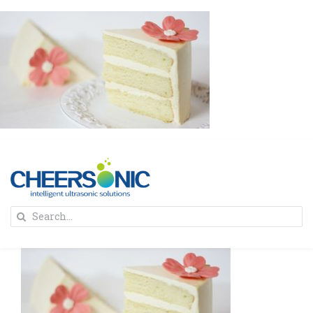
Skip
to
content
To
Search
Na
for:
首页
解决方案