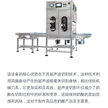
蛋糕切片机
块状奶酪切片
披萨切割机
面团
人才招聘
联系我们
三角蛋糕切割机
条状奶酪切片
三明治切割机
常温面团切割
糕点/糖果
挤出奶酪切片
寿司切割机
冷冻面团切割
牛轧糖切割
宠物食品
阿胶糕切片
谷物棒切割
该设备的核心优势在于其超声波切割技术，这种技术利
用高频振动产生的超声波能量来切割食物，相比传统机
械刀具，它更加温和且高效。超声波切割不仅减少了奶
酪在切割过程中的碎屑和变形，还能保持奶酪的原始质
感和风味，这对于制作高品质奶酪产品至关重要。