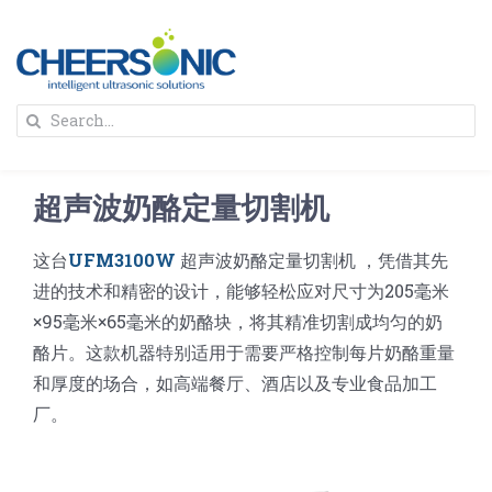
Skip
to
content
To
Search
Na
for:
首页
超声波奶酪定量切割机
解决方案
这台
UFM3100W
超声波奶酪定量切割机 ，凭借其先
进的技术和精密的设计，能够轻松应对尺寸为205毫米
蛋糕切割机
超声波设备
×95毫米×65毫米的奶酪块，将其精准切割成均匀的奶
酪片。这款机器特别适用于需要严格控制每片奶酪重量
圆蛋糕切割机
奶酪切片
公司新闻
和厚度的场合，如高端餐厅、酒店以及专业食品加工
厂。
蛋糕切块机
圆形奶酪切片
三明治/披萨/寿司切割
关于我们