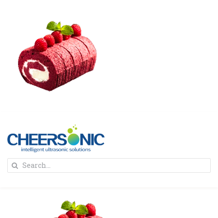
Skip
to
content
To
Search
Na
for:
首页
解决方案