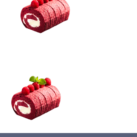
蛋糕切割机
超声波设备
圆蛋糕切割机
奶酪切片
公司新闻
蛋糕切块机
圆形奶酪切片
三明治/披萨/寿司切割
关于我们
蛋糕切片机
块状奶酪切片
披萨切割机
面团
人才招聘
联系我们
三角蛋糕切割机
条状奶酪切片
三明治切割机
常温面团切割
糕点/糖果
挤出奶酪切片
寿司切割机
冷冻面团切割
牛轧糖切割
宠物食品