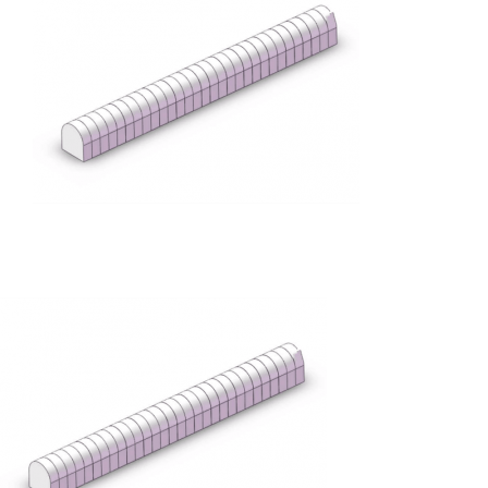
解决方案
蛋糕切割机
超声波设备
圆蛋糕切割机
奶酪切片
公司新闻
蛋糕切块机
圆形奶酪切片
三明治/披萨/寿司切割
关于我们
蛋糕切片机
块状奶酪切片
披萨切割机
面团
人才招聘
联系我们
三角蛋糕切割机
条状奶酪切片
三明治切割机
常温面团切割
糕点/糖果
挤出奶酪切片
寿司切割机
冷冻面团切割
牛轧糖切割
宠物食品