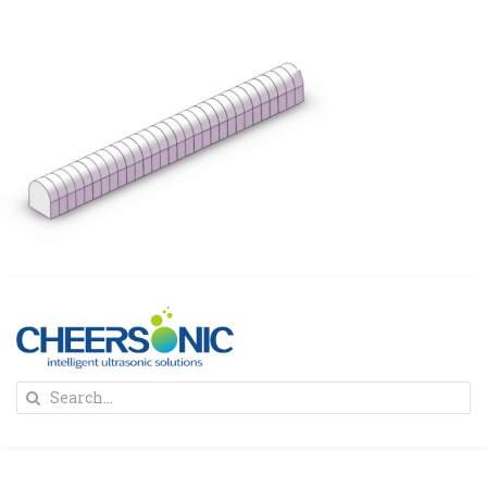
Skip
to
content
To
Search
Na
for:
首页