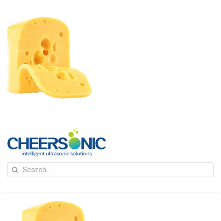
Skip
to
content
To
Search
Na
for:
首页
解决方案