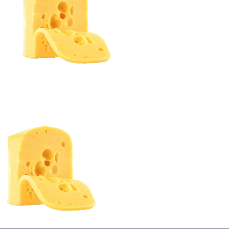
蛋糕切割机
超声波设备
圆蛋糕切割机
奶酪切片
公司新闻
蛋糕切块机
圆形奶酪切片
三明治/披萨/寿司切割
关于我们
蛋糕切片机
块状奶酪切片
披萨切割机
面团
人才招聘
联系我们
三角蛋糕切割机
条状奶酪切片
三明治切割机
常温面团切割
糕点/糖果
挤出奶酪切片
寿司切割机
冷冻面团切割
牛轧糖切割
宠物食品