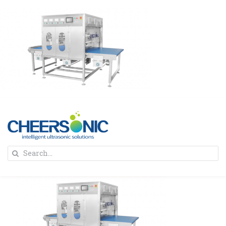
Skip
to
content
To
Search
Na
for:
首页
解决方案