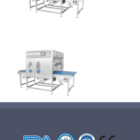
蛋糕切割机
超声波设备
圆蛋糕切割机
奶酪切片
公司新闻
蛋糕切块机
圆形奶酪切片
三明治/披萨/寿司切割
关于我们
蛋糕切片机
块状奶酪切片
披萨切割机
面团
人才招聘
联系我们
三角蛋糕切割机
条状奶酪切片
三明治切割机
常温面团切割
糕点/糖果
挤出奶酪切片
寿司切割机
冷冻面团切割
牛轧糖切割
宠物食品
阿胶糕切片