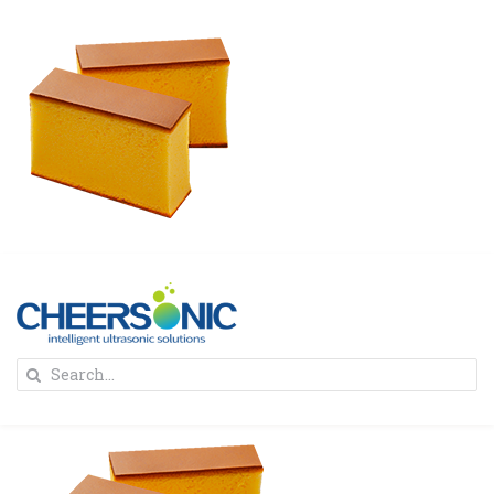
Skip
to
content
To
Search
Na
for:
首页
解决方案