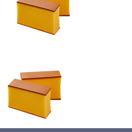
蛋糕切割机
超声波设备
圆蛋糕切割机
奶酪切片
公司新闻
蛋糕切块机
圆形奶酪切片
三明治/披萨/寿司切割
关于我们
蛋糕切片机
块状奶酪切片
披萨切割机
面团
人才招聘
联系我们
三角蛋糕切割机
条状奶酪切片
三明治切割机
常温面团切割
糕点/糖果
挤出奶酪切片
寿司切割机
冷冻面团切割
牛轧糖切割
宠物食品