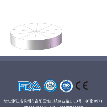
圆蛋糕切割机
奶酪切片
公司新闻
蛋糕切块机
圆形奶酪切片
三明治/披萨/寿司切割
关于我们
蛋糕切片机
块状奶酪切片
披萨切割机
面团
人才招聘
联系我们
三角蛋糕切割机
条状奶酪切片
三明治切割机
常温面团切割
糕点/糖果
挤出奶酪切片
寿司切割机
冷冻面团切割
牛轧糖切割
宠物食品
阿胶糕切片
地址:浙江省杭州市富阳区场口镇创业路11-13号 | 电话: 0571-