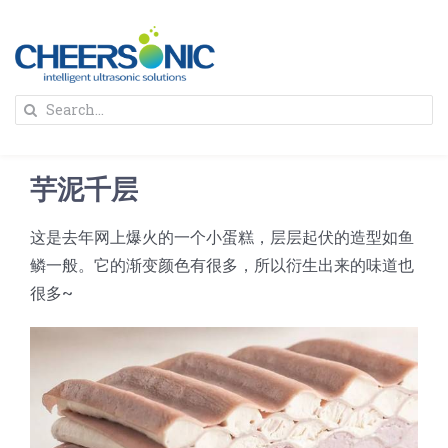
Skip
to
content
To
Search
Na
for:
首页
芋泥千层
解决方案
这是去年网上爆火的一个小蛋糕，层层起伏的造型如鱼
鳞一般。它的渐变颜色有很多，所以衍生出来的味道也
蛋糕切割机
超声波设备
很多~
圆蛋糕切割机
奶酪切片
公司新闻
蛋糕切块机
圆形奶酪切片
三明治/披萨/寿司切割
关于我们