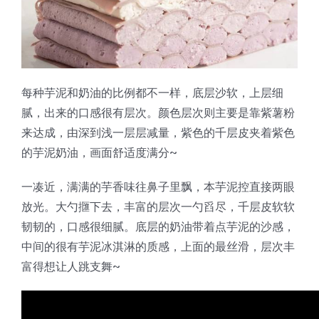
蛋糕切片机
块状奶酪切片
披萨切割机
面团
人才招聘
联系我们
三角蛋糕切割机
条状奶酪切片
三明治切割机
常温面团切割
糕点/糖果
每种芋泥和奶油的比例都不一样，底层沙软，上层细
挤出奶酪切片
寿司切割机
冷冻面团切割
牛轧糖切割
宠物食品
腻，出来的口感很有层次。颜色层次则主要是靠紫薯粉
来达成，由深到浅一层层减量，紫色的千层皮夹着紫色
的芋泥奶油，画面舒适度满分~
阿胶糕切片
一凑近，满满的芋香味往鼻子里飘，本芋泥控直接两眼
谷物棒切割
放光。大勺擓下去，丰富的层次一勺舀尽，千层皮软软
韧韧的，口感很细腻。底层的奶油带着点芋泥的沙感，
中间的很有芋泥冰淇淋的质感，上面的最丝滑，层次丰
富得想让人跳支舞~