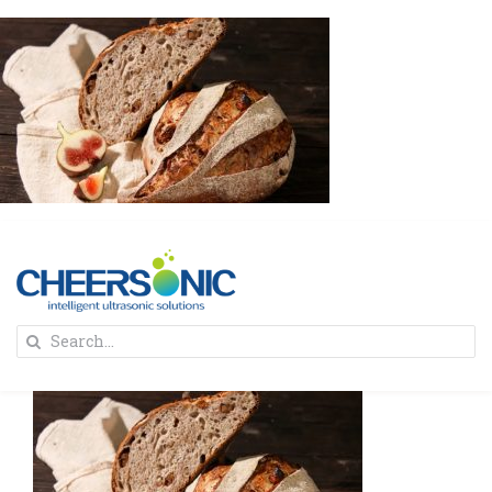
Skip
to
content
To
Search
Na
for:
首页
解决方案