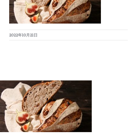
蛋糕切割机
超声波设备
圆蛋糕切割机
奶酪切片
公司新闻
2022年10月21日
蛋糕切块机
圆形奶酪切片
三明治/披萨/寿司切割
关于我们
蛋糕切片机
块状奶酪切片
披萨切割机
面团
人才招聘
联系我们
三角蛋糕切割机
条状奶酪切片
三明治切割机
常温面团切割
糕点/糖果
挤出奶酪切片
寿司切割机
冷冻面团切割
牛轧糖切割
宠物食品
阿胶糕切片