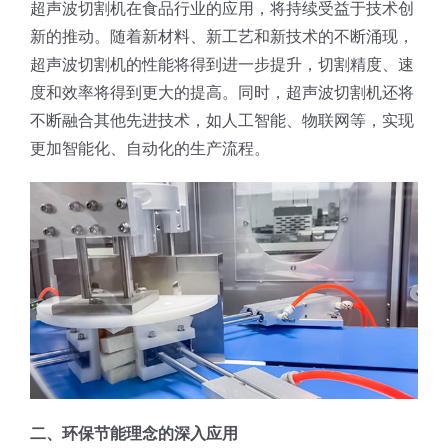
超声波切割机在食品行业的应用，将持续受益于技术创
蛋糕切片机
块状奶酪切片
披萨切割机
面团
人才招聘
联系我们
新的推动。随着新材料、新工艺和新技术的不断涌现，
超声波切割机的性能将得到进一步提升，切割精度、速
三角蛋糕切割机
条状奶酪切片
三明治切割机
常温面团切割
糕点/糖果
度和效率将得到更大的提高。同时，超声波切割机还将
不断融合其他先进技术，如人工智能、物联网等，实现
更加智能化、自动化的生产流程。
挤出奶酪切片
寿司切割机
冷冻面团切割
牛轧糖切割
宠物食品
阿胶糕切片
谷物棒切割
二、环保节能理念的深入应用