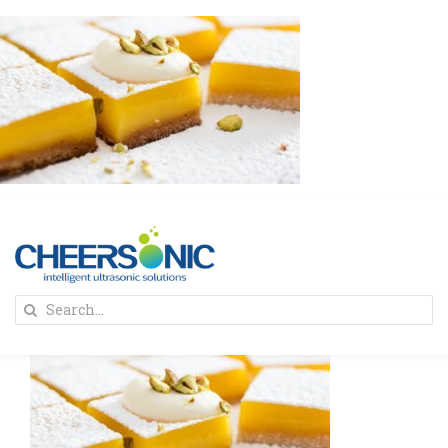
Skip
to
content
To
Search
Na
for:
首页
解决方案