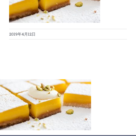
蛋糕切割机
超声波设备
圆蛋糕切割机
奶酪切片
公司新闻
2019年4月12日
蛋糕切块机
圆形奶酪切片
三明治/披萨/寿司切割
关于我们
蛋糕切片机
块状奶酪切片
披萨切割机
面团
人才招聘
联系我们
三角蛋糕切割机
条状奶酪切片
三明治切割机
常温面团切割
糕点/糖果
挤出奶酪切片
寿司切割机
冷冻面团切割
牛轧糖切割
宠物食品
阿胶糕切片