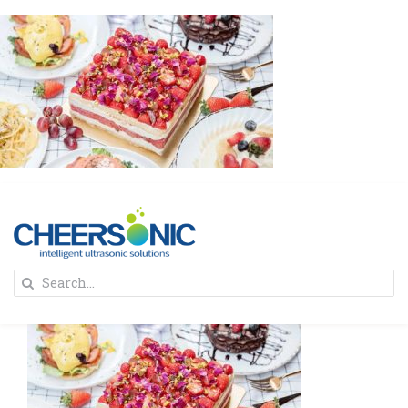
Skip
to
content
To
Search
Na
for:
首页
解决方案