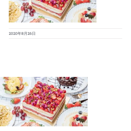
蛋糕切割机
超声波设备
圆蛋糕切割机
奶酪切片
公司新闻
2020年8月26日
蛋糕切块机
圆形奶酪切片
三明治/披萨/寿司切割
关于我们
蛋糕切片机
块状奶酪切片
披萨切割机
面团
人才招聘
联系我们
三角蛋糕切割机
条状奶酪切片
三明治切割机
常温面团切割
糕点/糖果
挤出奶酪切片
寿司切割机
冷冻面团切割
牛轧糖切割
宠物食品
阿胶糕切片