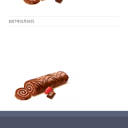
蛋糕切割机
超声波设备
圆蛋糕切割机
奶酪切片
公司新闻
2017年11月10日
蛋糕切块机
圆形奶酪切片
三明治/披萨/寿司切割
关于我们
蛋糕切片机
块状奶酪切片
披萨切割机
面团
人才招聘
联系我们
三角蛋糕切割机
条状奶酪切片
三明治切割机
常温面团切割
糕点/糖果
挤出奶酪切片
寿司切割机
冷冻面团切割
牛轧糖切割
宠物食品
阿胶糕切片