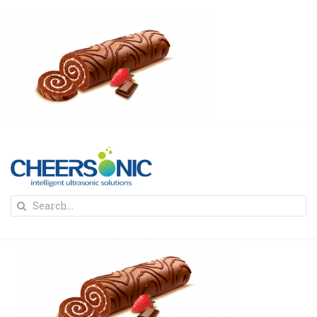
Skip
to
content
To
Search
Na
for:
首页
解决方案