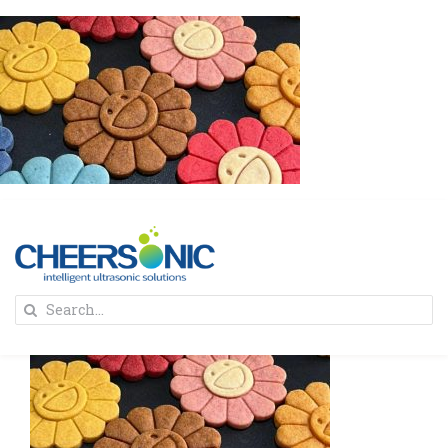
Skip
to
content
To
Search
Na
for:
首页
解决方案