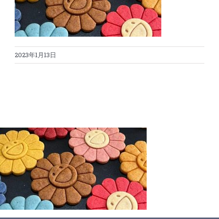
蛋糕切割机
超声波设备
圆蛋糕切割机
奶酪切片
公司新闻
2023年1月13日
蛋糕切块机
圆形奶酪切片
三明治/披萨/寿司切割
关于我们
蛋糕切片机
块状奶酪切片
披萨切割机
面团
人才招聘
联系我们
三角蛋糕切割机
条状奶酪切片
三明治切割机
常温面团切割
糕点/糖果
挤出奶酪切片
寿司切割机
冷冻面团切割
牛轧糖切割
宠物食品
阿胶糕切片