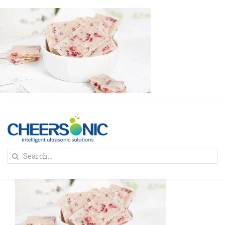
Skip
to
content
To
Search
Na
for:
首页
解决方案