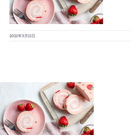
蛋糕切割机
超声波设备
圆蛋糕切割机
奶酪切片
公司新闻
2021年3月11日
蛋糕切块机
圆形奶酪切片
三明治/披萨/寿司切割
关于我们
蛋糕切片机
块状奶酪切片
披萨切割机
面团
人才招聘
联系我们
三角蛋糕切割机
条状奶酪切片
三明治切割机
常温面团切割
糕点/糖果
挤出奶酪切片
寿司切割机
冷冻面团切割
牛轧糖切割
宠物食品
阿胶糕切片