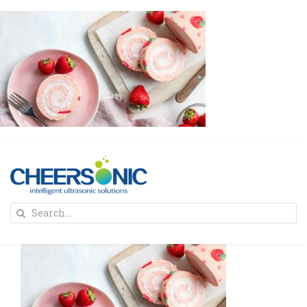
Skip
to
content
To
Search
Na
for:
首页
解决方案