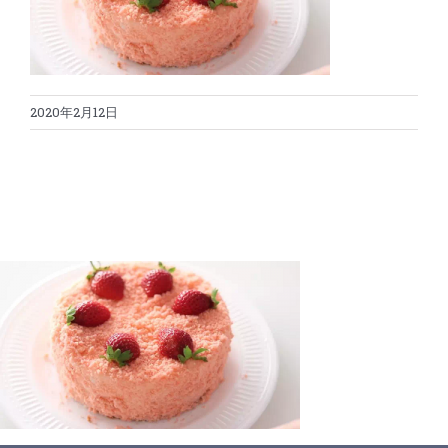
蛋糕切割机
超声波设备
圆蛋糕切割机
奶酪切片
公司新闻
2020年2月12日
蛋糕切块机
圆形奶酪切片
三明治/披萨/寿司切割
关于我们
蛋糕切片机
块状奶酪切片
披萨切割机
面团
人才招聘
联系我们
三角蛋糕切割机
条状奶酪切片
三明治切割机
常温面团切割
糕点/糖果
挤出奶酪切片
寿司切割机
冷冻面团切割
牛轧糖切割
宠物食品
阿胶糕切片