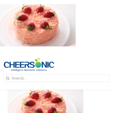
Skip
to
content
To
Search
Na
for:
首页
解决方案