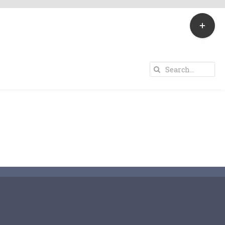
Toggle
Sliding
Bar
Area
Search
for: