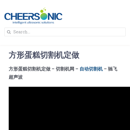
Skip
to
content
To
Search
Na
for:
首页
方形蛋糕切割机定做
解决方案
方形蛋糕切割机定做 – 切割机网 –
自动切割机
– 驰飞
超声波
蛋糕切割机
超声波设备
圆蛋糕切割机
奶酪切片
公司新闻
蛋糕切块机
圆形奶酪切片
三明治/披萨/寿司切割
关于我们