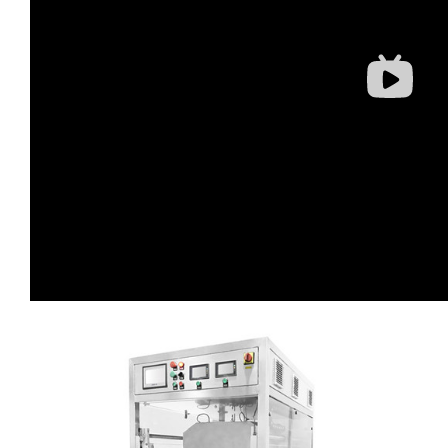
蛋糕切片机
块状奶酪切片
披萨切割机
面团
人才招聘
联系我们
三角蛋糕切割机
条状奶酪切片
三明治切割机
常温面团切割
糕点/糖果
挤出奶酪切片
寿司切割机
冷冻面团切割
牛轧糖切割
宠物食品
阿胶糕切片
谷物棒切割