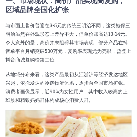
一、市场现状：高价产品实现高复购，
蛋糕切片机
块状奶酪切片
披萨切割机
面团
人才招聘
联系我们
区域品牌全国化扩张
与市面上售价普遍在3-5元的传统三明治不同，这类短保三
三角蛋糕切割机
条状奶酪切片
三明治切割机
常温面团切割
糕点/糖果
明治虽然在外观形态上差异不大，但单价却高达13-14元。
令人意外的是，高价并未阻碍其市场表现，部分产品在抖
挤出奶酪切片
寿司切割机
冷冻面团切割
牛轧糖切割
宠物食品
音单平台月销突破500万元，复购率表现尤为亮眼，曾登上
抖音商城复购榜第二位。
阿胶糕切片
从地域分布来看，这类产品最初从江浙沪等经济发达地区
兴起，依托发达的冷链物流体系，逐步向全国市场扩张。
谷物棒切割
消费者画像显示，近90%为女性用户，其中收入较高的上
班族和精致妈妈群体构成核心消费人群。