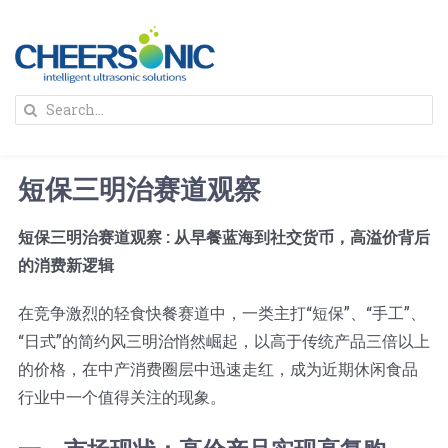
Skip
to
content
To
Search
Na
for:
首页
短保三明治赛道观察
解决方案
短保三明治赛道观察 : 从早餐蓝海到社交货币，高溢价背后
的消费新逻辑
蛋糕切割机
超声波设备
在竞争激烈的轻食快餐赛道中，一类主打“短保”、“手工”、
圆蛋糕切割机
奶酪切片
公司新闻
“日式”的简约风三明治悄然崛起，以高于传统产品三倍以上
的价格，在中产消费圈层中迅速走红，成为近期休闲食品
行业中一个值得关注的现象。
蛋糕切块机
圆形奶酪切片
三明治/披萨/寿司切割
关于我们