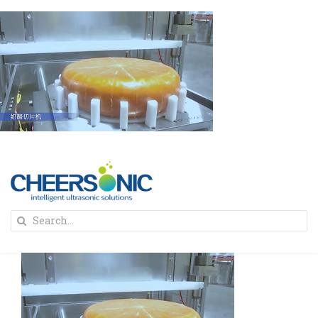
Skip
to
content
To
Search
Na
for:
首页
解决方案