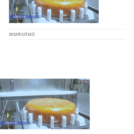
蛋糕切割机
超声波设备
圆蛋糕切割机
奶酪切片
公司新闻
2023年2月21日
蛋糕切块机
圆形奶酪切片
三明治/披萨/寿司切割
关于我们
蛋糕切片机
块状奶酪切片
披萨切割机
面团
人才招聘
联系我们
三角蛋糕切割机
条状奶酪切片
三明治切割机
常温面团切割
糕点/糖果
挤出奶酪切片
寿司切割机
冷冻面团切割
牛轧糖切割
宠物食品
阿胶糕切片