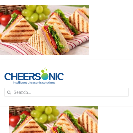
Skip
to
content
To
Search
Na
for:
首页
解决方案