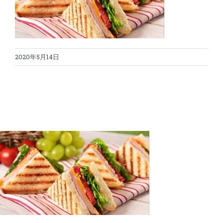
蛋糕切割机
超声波设备
圆蛋糕切割机
奶酪切片
公司新闻
2020年5月14日
蛋糕切块机
圆形奶酪切片
三明治/披萨/寿司切割
关于我们
蛋糕切片机
块状奶酪切片
披萨切割机
面团
人才招聘
联系我们
三角蛋糕切割机
条状奶酪切片
三明治切割机
常温面团切割
糕点/糖果
挤出奶酪切片
寿司切割机
冷冻面团切割
牛轧糖切割
宠物食品
阿胶糕切片