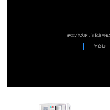
蛋糕切片机
块状奶酪切片
披萨切割机
面团
人才招聘
联系我们
三角蛋糕切割机
条状奶酪切片
三明治切割机
常温面团切割
糕点/糖果
挤出奶酪切片
寿司切割机
冷冻面团切割
牛轧糖切割
宠物食品
阿胶糕切片
谷物棒切割