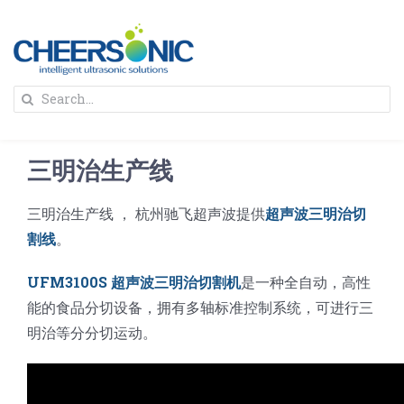
Skip
to
content
To
Search
Na
for:
首页
三明治生产线
解决方案
三明治生产线 ， 杭州驰飞超声波提供
超声波三明治切
割线
。
蛋糕切割机
超声波设备
UFM3100S 超声波三明治切割机
是一种全自动，高性
圆蛋糕切割机
奶酪切片
公司新闻
能的食品分切设备，拥有多轴标准控制系统，可进行三
明治等分分切运动。
蛋糕切块机
圆形奶酪切片
三明治/披萨/寿司切割
关于我们