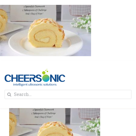
Skip
to
content
To
Search
Na
for:
首页
解决方案