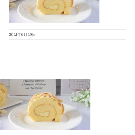
蛋糕切割机
超声波设备
圆蛋糕切割机
奶酪切片
公司新闻
2021年6月29日
蛋糕切块机
圆形奶酪切片
三明治/披萨/寿司切割
关于我们
蛋糕切片机
块状奶酪切片
披萨切割机
面团
人才招聘
联系我们
三角蛋糕切割机
条状奶酪切片
三明治切割机
常温面团切割
糕点/糖果
挤出奶酪切片
寿司切割机
冷冻面团切割
牛轧糖切割
宠物食品
阿胶糕切片