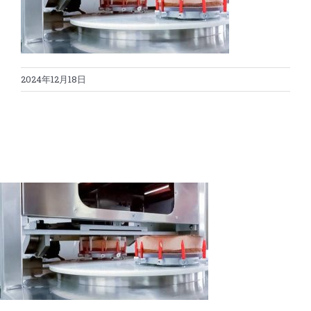
蛋糕切割机
超声波设备
圆蛋糕切割机
奶酪切片
公司新闻
2024年12月18日
蛋糕切块机
圆形奶酪切片
三明治/披萨/寿司切割
关于我们
蛋糕切片机
块状奶酪切片
披萨切割机
面团
人才招聘
联系我们
三角蛋糕切割机
条状奶酪切片
三明治切割机
常温面团切割
糕点/糖果
挤出奶酪切片
寿司切割机
冷冻面团切割
牛轧糖切割
宠物食品
阿胶糕切片