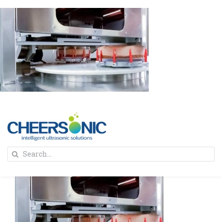
Skip
to
content
To
Search
Na
for:
首页
解决方案